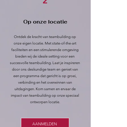
2
Op onze locatie
Ontdek de kracht van teambuilding op
onze eigen locatie. Met state-of-the-art
faciliteiten en een stimulerende omgeving
bieden wij de ideale setting voor een
succesvolle teambuilding. Laat je inspireren
door ons deskundige team en geniet van
een programma dat gericht is op groei,
verbinding en het overwinnen van
uitdagingen. Kom samen en ervaar de
impact van teambuilding op onze speciaal
ontworpen locatie.
AANMELDEN