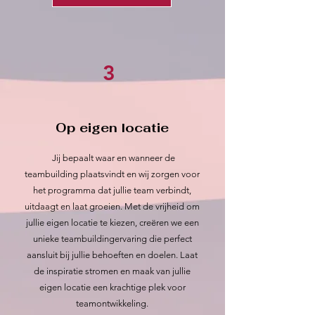
3
Op eigen locatie
Jij bepaalt waar en wanneer de
teambuilding plaatsvindt en wij zorgen voor
het programma dat jullie team verbindt,
uitdaagt en laat groeien. Met de vrijheid om
jullie eigen locatie te kiezen, creëren we een
unieke teambuildingervaring die perfect
aansluit bij jullie behoeften en doelen. Laat
de inspiratie stromen en maak van jullie
eigen locatie een krachtige plek voor
teamontwikkeling.