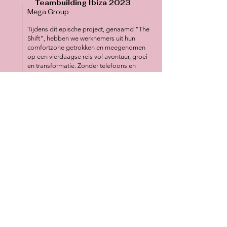
Teambuilding Ibiza 2023
Mega Group
Tijdens dit epische project, genaamd "The
Shift", hebben we werknemers uit hun
comfortzone getrokken en meegenomen
op een vierdaagse reis vol avontuur, groei
en transformatie. Zonder telefoons en
slechts een rugzak met essentiële
benodigdheden, hebben we hen
uitgedaagd om weerstand te overwinnen en
verandering te omarmen. Het resultaat? Een
diepgaande teamervaring waarin ze hun
grenzen hebben verlegd en sterker dan ooit
zijn geworden. Bekijk
hier
de
adembenemende foto's en bekijk de trailer
om een glimp op te vangen van deze
onvergetelijke ervaring!
Teambuilding 2021
Optie 1 Groep
Op 20 november 2021 heeft Mega Support
laten zien dat teambuilding meer is dan