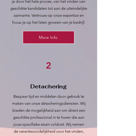
je door het hele proces, van het vinden van
geschikte kandidaten tot aan de uiteindelijke
aanname. Vertrouw op onze expertise en
focus je op het laten groeien van je bedrijf.
More Info
2
Detachering
Bespaar tijd en middelen door gebruik te
maken van onze detacheringsdiensten. Wij
bieden de mogelijkheid aan om direct een
geschikte professional in te huren die aan
jouw specifieke eisen voldoet. Wij nemen
de verantwoordelijkheid voor het vinden,