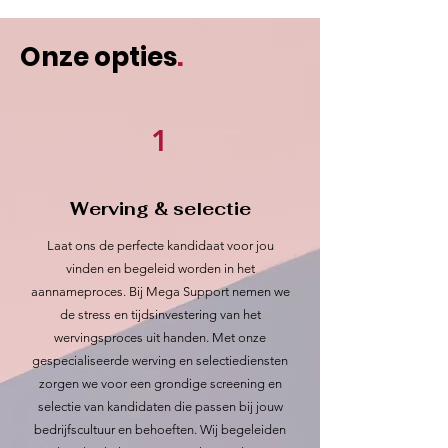
Onze opties
.
1
Werving & selectie
Laat ons de perfecte kandidaat voor jou
vinden en begeleid worden in het
aannameproces. Bij Mega Support nemen we
de stress en tijdsinvestering van het
wervingsproces uit handen. Met onze
gespecialiseerde werving en selectiediensten
zorgen we voor een grondige screening en
selectie van kandidaten die passen bij jouw
bedrijfscultuur en behoeften. Wij begeleiden