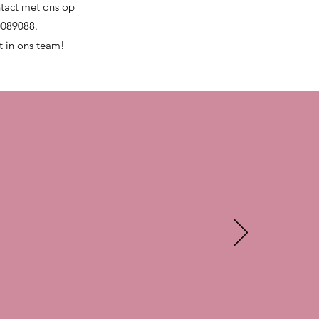
ntact met ons op
089088
.
t in ons team!