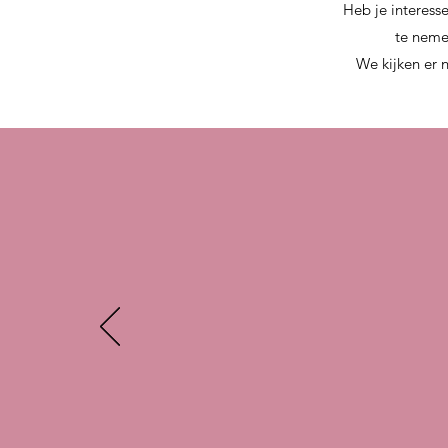
Heb je interess
te neme
We kijken er 