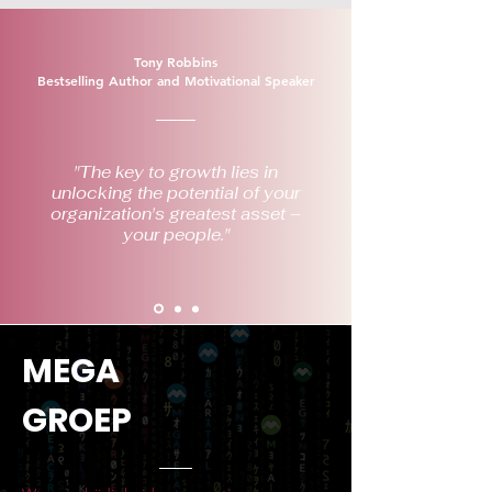
Tony Robbins
Bestselling Author and Motivational Speaker
"The key to growth lies in
unlocking the potential of your
organization's greatest asset –
your people."
MEGA
GROEP