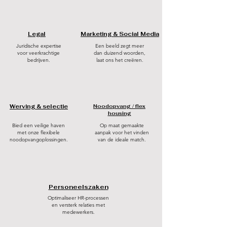
Legal
Marketing & Social Media
Juridische expertise
Een beeld zegt meer
voor veerkrachtige
dan duizend woorden,
bedrijven.
laat ons het creëren.
Werving & selectie
Noodopvang / flex
housing
Bied een veilige haven
Op maat gemaakte
met onze flexibele
aanpak voor het vinden
noodopvangoplossingen.
van de ideale match.
Personeelszaken
Optimaliseer HR-processen
en versterk relaties met
medewerkers.