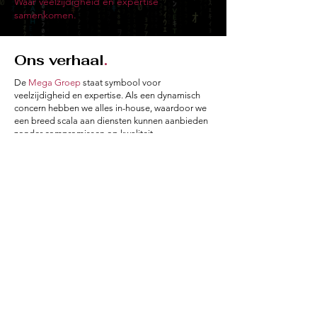
Waar veelzijdigheid en expertise
samenkomen.
Ons
verhaal
.
De
Mega Groep
staat symbool voor
veelzijdigheid en expertise. Als een dynamisch
concern hebben we alles in-house, waardoor we
een breed scala aan diensten kunnen aanbieden
zonder compromissen op kwaliteit.
Ons team bestaat uit deskundigen en experts die
zich inzetten om oplossingen op maat te bieden.
Of het nu gaat om telecom, carwash,
verduurzaming of noodopvang, we hebben de
knowhow om te excelleren. Dit is slechts een
glimp van onze capaciteiten. In elke sector waarin
we actief zijn, streven we naar optimalisatie.
Bij de
Mega Groep
vind je een betrouwbare
partner, een concern waarop je kunt bouwen,
ongeacht je behoefte.